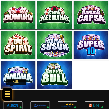
Referral
Promosi
Hubungi Kami
Live Chat
Pengaduan Customer
Pilih Bahasa:
Klik!
MASUK
DAFTAR
&copy; Emas188 Website Game Slot Online
Terlengkap dan Terpercaya.. Hak Cipta
Dilindungi.