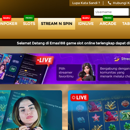
Lupa Kata Sandi ?
Hubungi K
BARU
BARU
PROMO
PROMO
DNPOKER
SLOTS
STREAM N SPIN
IDNLIVE
ARCADE
TAB
Selamat Datang di Emas188 game slot online terlengkap dapat di mai