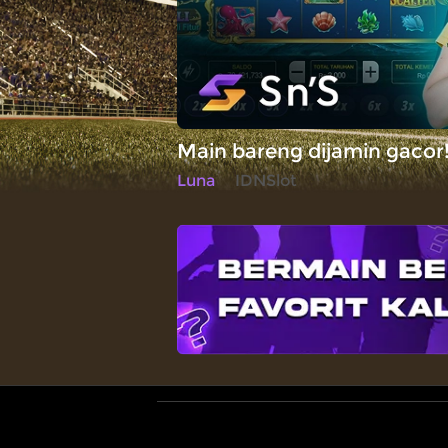
Main bareng dijamin gacor!
Luna
IDNSlot