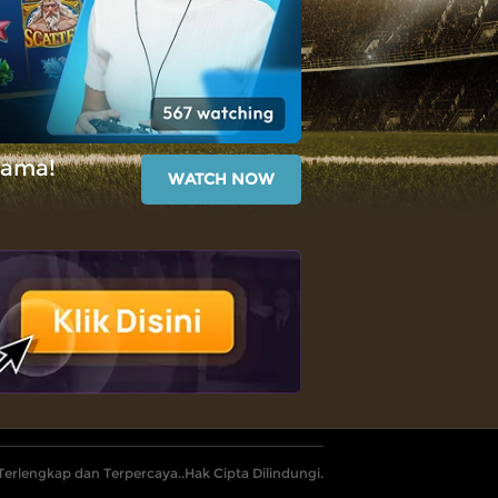
sama!
WATCH NOW
rlengkap dan Terpercaya..Hak Cipta Dilindungi.