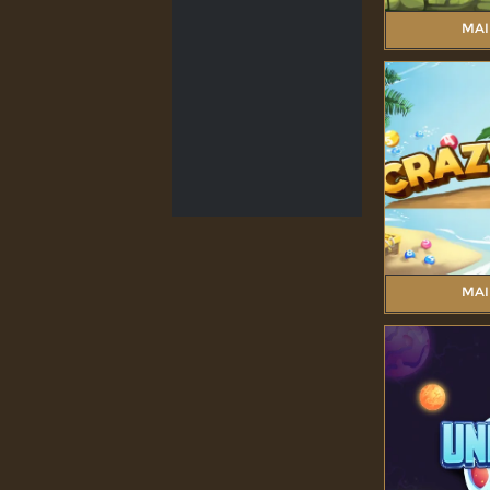
MAI
MAI