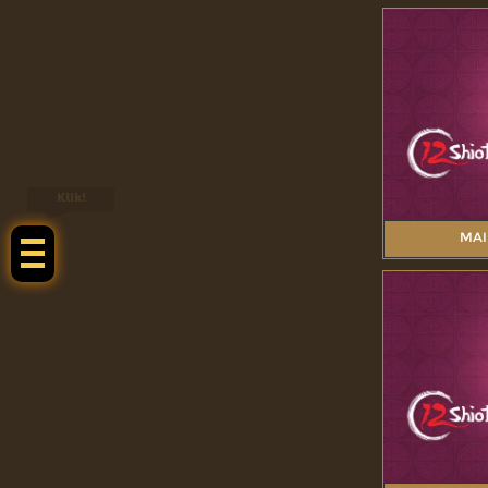
Klik!
MAI