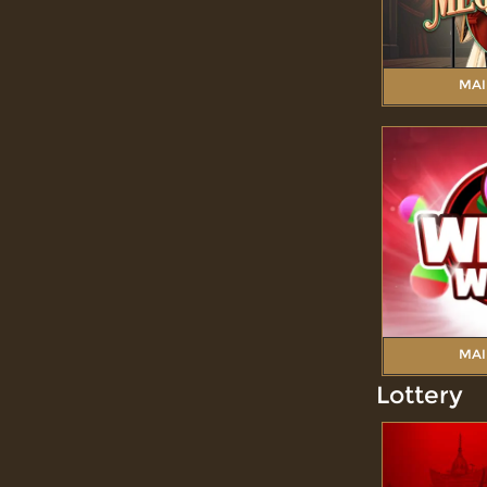
MAI
MAI
Lottery