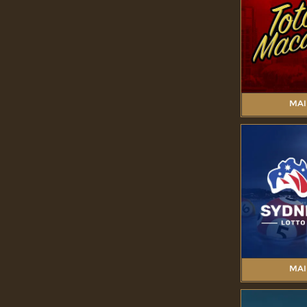
MAI
MAI