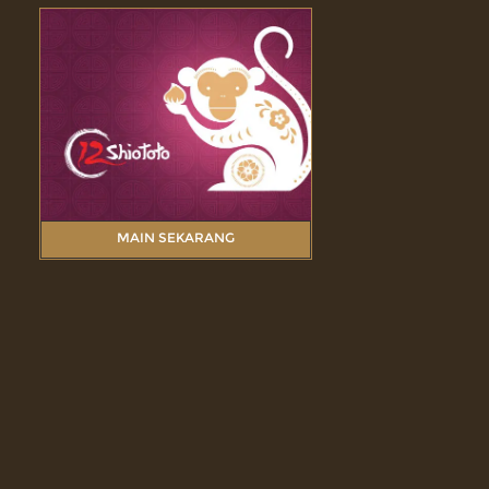
MAIN SEKARANG