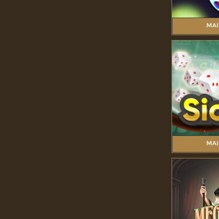
MAI
MAI