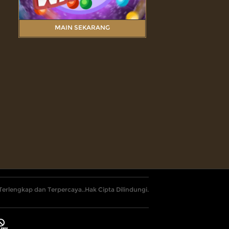
MAIN SEKARANG
rlengkap dan Terpercaya..Hak Cipta Dilindungi.