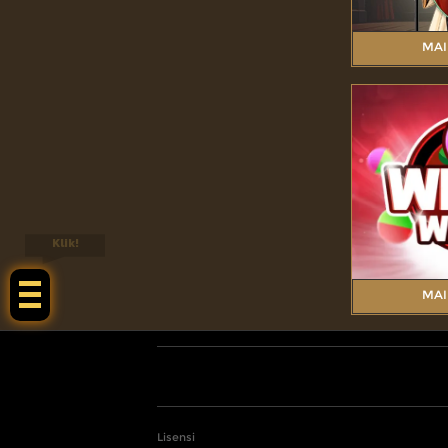
MAI
Klik!
MAI
Lisensi